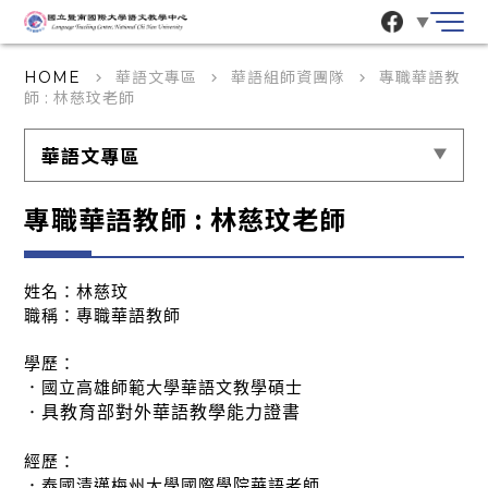
▼
華語文專區
華語組師資團隊
專職華語教
HOME
keyboard_arrow_right
keyboard_arrow_right
keyboard_arrow_right
師 : 林慈玟老師
華語文專區
專職華語教師 : 林慈玟老師
姓名：林慈玟
職稱：專職華語教師
學歷：
．國立高雄師範大學華語文教學碩士
具教育部對外華語教學能力證書
．
經歷：
．泰國清邁梅州大學國際學院華語老師