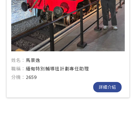
姓名：
馬景逸
職稱：
緬甸特別輔導班計劃專任助理
分機：
2659
詳細介紹