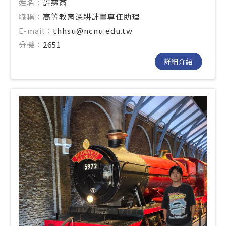
姓名：
許慈菡
職稱：
高等教育深耕計畫專任助理
E-mail：
thhsu@ncnu.edu.tw
分機：
2651
詳細介紹