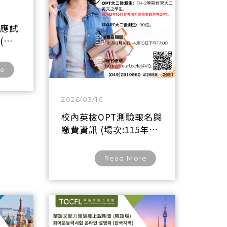
驗應試
(六)
場:人文
re
2026/03/16
校內英檢OPT測驗報名與
繳費資訊 (場次:115年5
月27日)
Read More