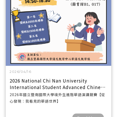
2026/04/16
2026 National Chi Nan University
International Student Advanced Chinese
Speech Contest: From the Heart: The
2026年國立暨南國際大學境外生進階華語演講競賽【從
Chinese-Spea
心發現：我看見的華語世界】