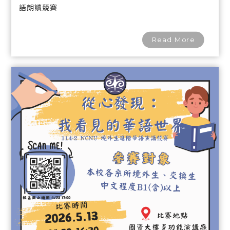
Sounds of the Season
語朗讀競賽
Read More