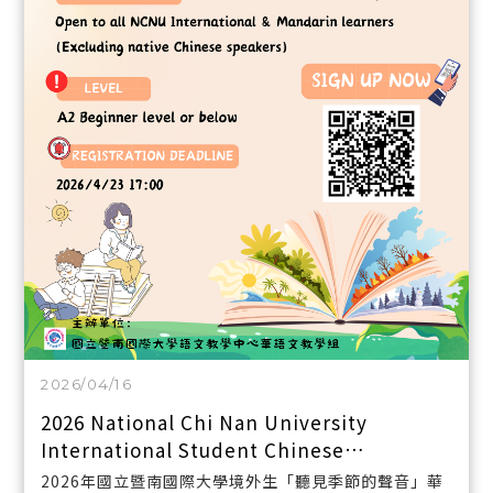
2026/04/16
2026 National Chi Nan University
International Student Chinese
Recitation Contest: Listening to the
2026年國立暨南國際大學境外生「聽見季節的聲音」華