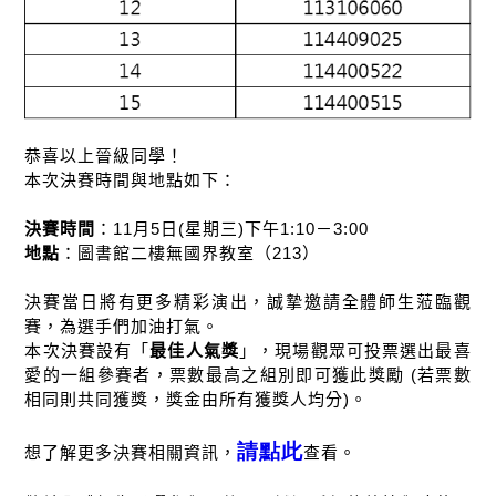
恭喜以上晉級同學！
本次決賽時間與地點如下
：
決賽時間
：
11
月
5
日
(
星期三
)
下午
1:10
－
3:00
地點
：圖書館二樓無國界教室（
213
）
決賽當日將有更多精彩演出，誠摯邀請全體師生蒞臨觀
賽，為選手們加油打氣。
本次決賽設有「
最佳人氣獎
」，現場觀眾可投票選出最喜
愛的一組參賽者，票數最高之組別即可獲此獎勵
(
若票數
相同則共同獲獎，獎金由所有獲獎人均分
)
。
請點此
想了解更多決賽相關資訊，
查看。